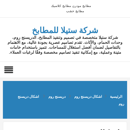
مطابخ مودرن
مطابخ كلاسيك
مطابخ خشب
شركة ستيلا للمطابخ
شركة ستيلا متخصصة في تصميم وتنفيذ المطابخ، الدريسنج روم،
وحدات الحمام، والأثاث. تقدم تصاميم عصرية بجودة عالية، مع الاهتمام
بالتفاصيل لضمان أفضل استغلال للمساحات. تتميز باستخدام خامات
متينة وعملية، مع إمكانية تنفيذ تصاميم مخصصة وفقًا لرغبات العملاء.
الرئيسية
اشكال دريسنج روم
دريسنج روم
اشكال دريسنج
روم