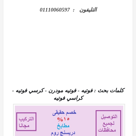
التليفون : 01110060597
كلمات بحث : فوتيه - فوتيه مودرن - كرسي فوتيه -
كراسي فوتيه