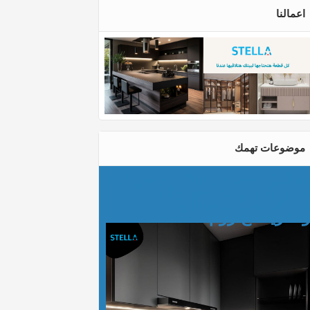
اعمالنا
موضوعات تهمك
مطابخ خشب 2025 - تصميمات
صرية بلمسة طبيعية مع
ركة ستيلا للمطابخ
الدريسنج روم