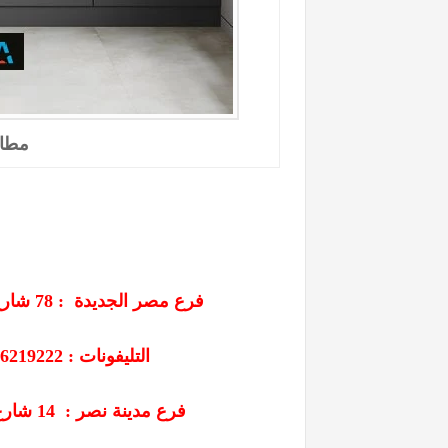
مطاب
فرع مصر الجديدة :
78
شارع
التليفونات : 26219222 - 01207565655 - 01013843894
فرع مدينة نصر :
14
شارع