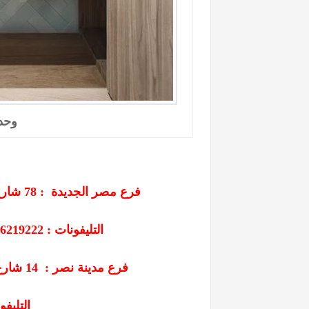
وحدات
فرع مصر الجديدة :
78
شارع
التليفونات : 26219222 - 01207565655 - 01013843894
فرع مدينة نصر :
14
شارع
التليفون : 7