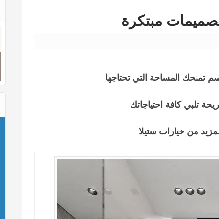
حة تلبي كافة احتياجاتك
زيد من خيارات ستيلا
ع
ش
و