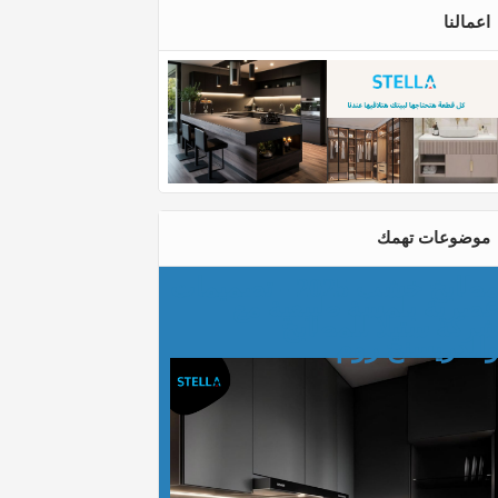
اعمالنا
موضوعات تهمك
مطابخ خشب 2025 - تصميمات
صرية بلمسة طبيعية مع
ركة ستيلا للمطابخ
الدريسنج روم