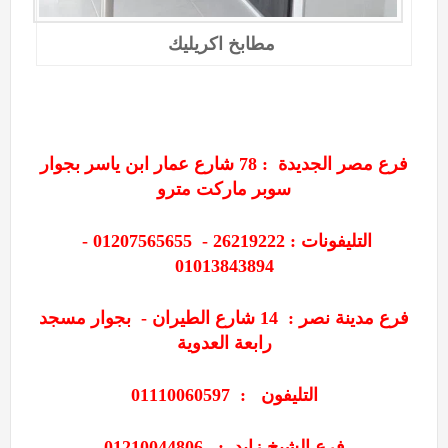
مطابخ اكريليك
فرع مصر الجديدة :
78
شارع عمار ابن ياسر بجوار
سوبر ماركت مترو
التليفونات : 26219222 - 01207565655 -
01013843894
فرع مدينة نصر :
14
شارع الطيران - بجوار مسجد
رابعة العدوية
التليفون : 01110060597
فرع الشيخ زايد : 01210044806